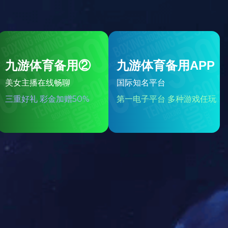
您的位置：
首页
>
产品中心
> 自动装筐/卸筐机组系列
到第
页