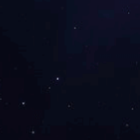
立式内压检测机
网站首页
产品展示
视频演示
关于我
铝箔封口检测机