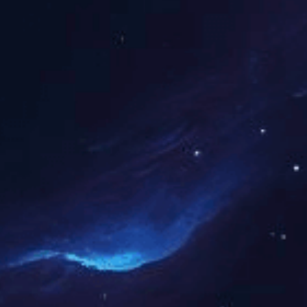
国）
MK网页版登录入口_MK（中国）
总经理叶先生：13868223236
电话：0580-3711813
QQ：362197759
邮箱：362197759@qq.com
官网：
www.zswillman.com
地址：浙江省舟山市定海区千岛街
道勾山新园路41号-1
主营产品