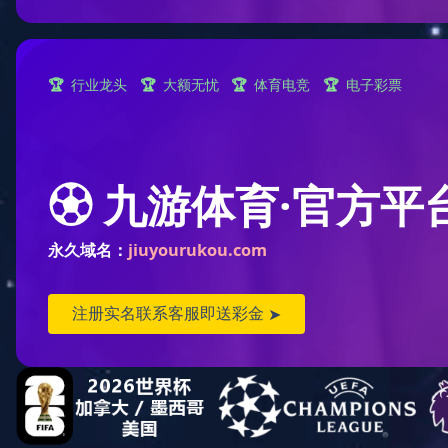
热门关键词：
铝箔封口检测机 内压检测机 液氮加注机 液