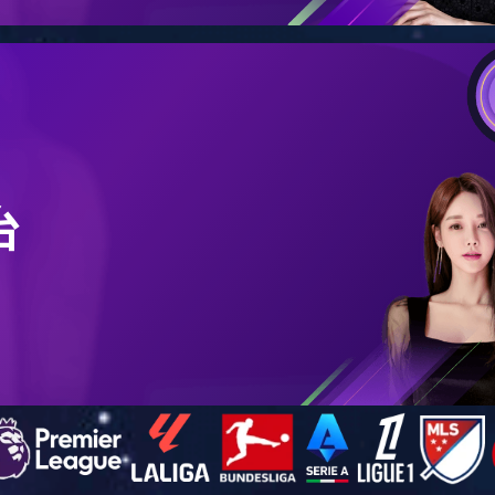
位检测机 真空检测机