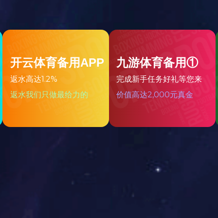
筐机组系列
首页
上一页
0
下一页
末页
转